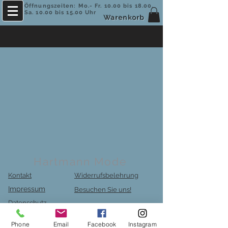
Öffnungszeiten: Mo.- Fr. 10.00 bis 18.00,
Sa. 10.00 bis 15.00 Uhr
Warenkorb
ACHTUNG - Neue Öffnungszeiten!
Hartmann Mode
Kontakt
Widerrufsbelehrung
Impressum
Besuchen Sie uns!
Datenschutz
Phone
Email
Facebook
Instagram