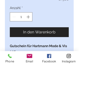
Anzahl
*
In den Warenkorb
Gutschein für Hartmann Mode & Vis
à Vis
Gültigkeitsdauer ist nicht
Phone
Email
Facebook
Instagram
beschränkt.
Der Gutschein wird auf Wunsch
liebevoll verpackt,
Diese Karte wurde von uns erstellt,
das Motiv stammt aus der Feder von
Maria Hartmann.