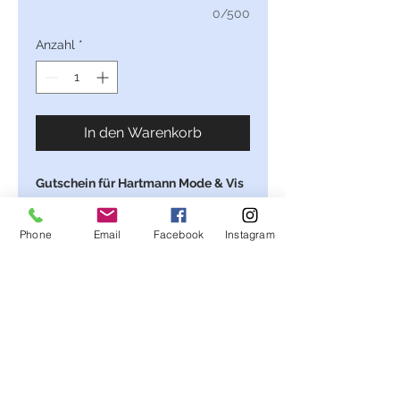
0/500
Anzahl
*
In den Warenkorb
Gutschein für Hartmann Mode & Vis
à Vis
Gültigkeitsdauer ist nicht
Phone
Email
Facebook
Instagram
beschränkt.
Der Gutschein wird auf Wunsch
liebevoll verpackt,
Diese Karte wurde von uns erstellt,
das Motiv stammt aus der Feder von
Maria Hartmann.