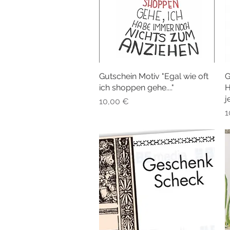
Gutschein Motiv "Egal wie oft
Schnellansicht
G
ich shoppen gehe...."
H
j
Preis
10,00 €
P
1