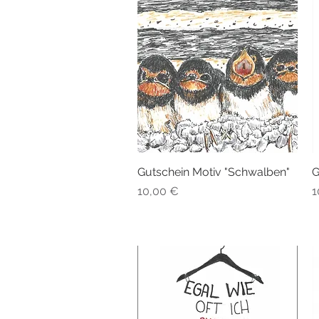
Gutschein Motiv "Schwalben"
Schnellansicht
G
Preis
P
10,00 €
1