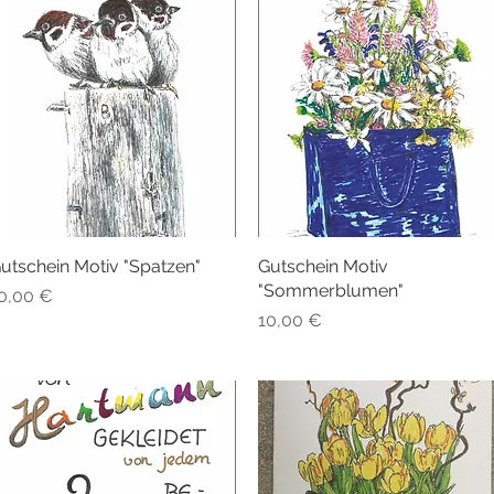
utschein Motiv "Spatzen"
Schnellansicht
Gutschein Motiv
Schnellansicht
"Sommerblumen"
reis
0,00 €
Preis
10,00 €