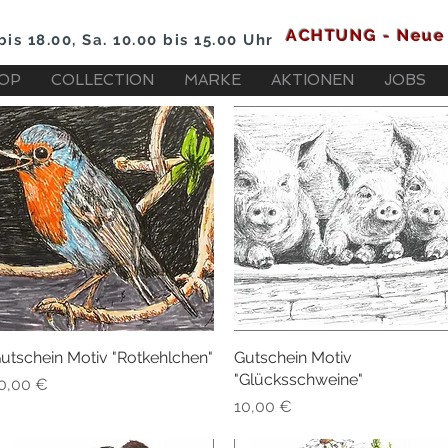
ACHTUNG - Neue 
bis 18.00, Sa. 10.00 bis 15.00 Uhr
HOP
COLLECTION
MARKE
AKTIONEN
JOBS
utschein Motiv "Rotkehlchen"
Schnellansicht
Gutschein Motiv
Schnellansicht
"Glücksschweine"
reis
0,00 €
Preis
10,00 €