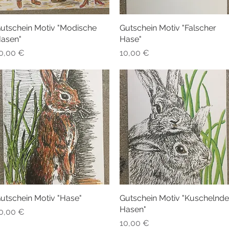
utschein Motiv "Modische
Schnellansicht
Gutschein Motiv "Falscher
Schnellansicht
asen"
Hase"
reis
Preis
0,00 €
10,00 €
utschein Motiv "Hase"
Schnellansicht
Gutschein Motiv "Kuschelnde
Schnellansicht
Hasen"
reis
0,00 €
Preis
10,00 €