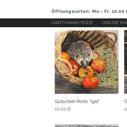
Öffnungszeiten: Mo.- Fr. 10.00 
HARTMANN MODE
ONLINE S
Gutschein Motiv "Igel"
Schnellansicht
G
Preis
P
10,00 €
1