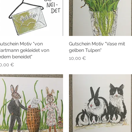
utschein Motiv "von
Schnellansicht
Gutschein Motiv "Vase mit
Schnellansicht
artmann gekleidet von
gelben Tulpen"
edem beneidet"
Preis
10,00 €
reis
0,00 €